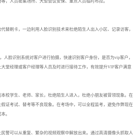
等，人员密集场所、大型会议安保、重点人员临时布控。
代替刷卡，一边利用人脸识别技术来杜绝陌生人出入小区、记录访客，
人脸识别系统对客户进行拍摄，快速识别客户身份，是否为vip客户，
大堂经理或客户经理等人员及时进行接待工作，有效提升VIP客户满意
本校学生、老师、家长，杜绝陌生人进入，杜绝小朋友被冒领现象。在
止假证考试、替考等不良现象。在考场中，可以全程监考，避免作弊现在
成本。
民警可以从重复、繁杂的视频观察中解放出来。通过高清摄像头抓取人