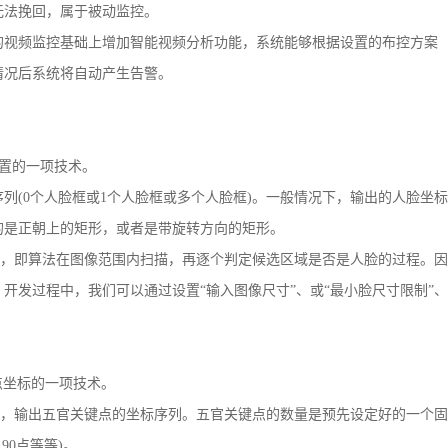
无法挽回，属于被动监控。
视频监控基础上增加智能视频分析功能，系统能够根据设置的布控方案
情况后系统将自动产生告警。
在位置的一项技术。
(0个人脸框或1个人脸框或多个人脸框)。一般情况下，输出的人脸坐标
的是正朝上的矩形，或者是带旋转方向的矩形。
程，即算法在图像范围内扫描，再逐个判定候选区域是否是人脸的过程。因
开发过程中，我们可以通过设置“输入图像尺寸”、或“最小脸尺寸限制”、
关键点坐标的一项技术。
”，输出五官关键点的坐标序列。五官关键点的数量是预先设定好的一个固
90点等等)。