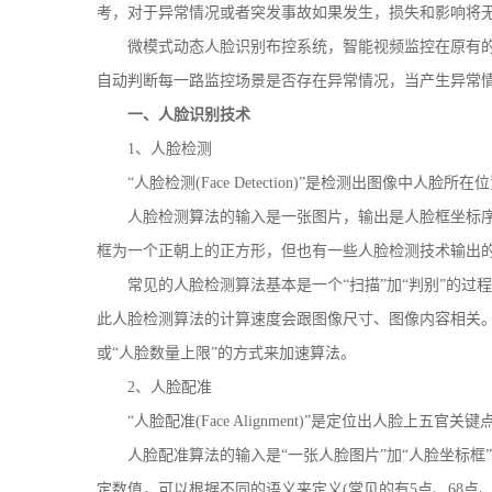
考，对于异常情况或者突发事故如果发生，损失和影响将
微模式动态人脸识别布控系统，智能视频监控在原有的
自动判断每一路监控场景是否存在异常情况，当产生异常
一、人脸识别技术
1、人脸检测
“人脸检测(Face Detection)”是检测出图像中人脸所
人脸检测算法的输入是一张图片，输出是人脸框坐标序列
框为一个正朝上的正方形，但也有一些人脸检测技术输出
常见的人脸检测算法基本是一个“扫描”加“判别”的过
此人脸检测算法的计算速度会跟图像尺寸、图像内容相关。
或“人脸数量上限”的方式来加速算法。
2、人脸配准
“人脸配准(Face Alignment)”是定位出人脸上五官
人脸配准算法的输入是“一张人脸图片”加“人脸坐标框
定数值，可以根据不同的语义来定义(常见的有5点、68点、