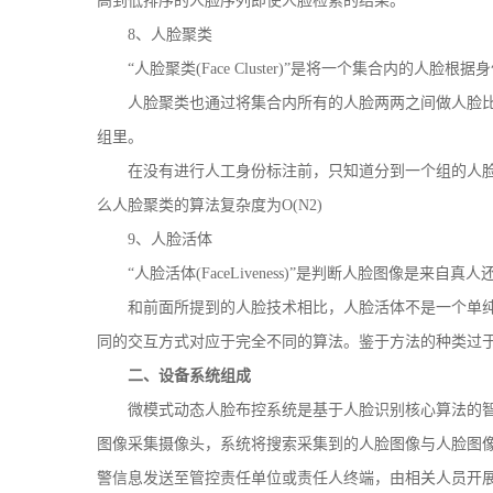
高到低排序的人脸序列即使人脸检索的结果。
8、人脸聚类
“人脸聚类(Face Cluster)”是将一个集合内的人脸根
人脸聚类也通过将集合内所有的人脸两两之间做人脸比
组里。
在没有进行人工身份标注前，只知道分到一个组的人脸
么人脸聚类的算法复杂度为O(N2)
9、人脸活体
“人脸活体(FaceLiveness)”是判断人脸图像是来自
和前面所提到的人脸技术相比，人脸活体不是一个单纯
同的交互方式对应于完全不同的算法。鉴于方法的种类过于
二、设备系统组成
微模式动态人脸布控系统是基于人脸识别核心算法的智
图像采集摄像头，系统将搜索采集到的人脸图像与人脸图
警信息发送至管控责任单位或责任人终端，由相关人员开