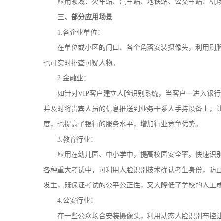
应用领域：火车站、汽车站、地铁站、公交车站、机场
三、部分应用场景
1.各企业单位：
在单位或小区的门口、各个角落安装摄像头，利用刷脸
也可实时排查可疑人物。
2.金融业：
如针对VIP客户建立人脸识别系统，当客户一进入银行，
并及时将贵宾人员的信息推送到业务干系人手持设备上，让
度，也提高了银行的服务水平，增加行业竞争优势。
3.教育行业：
应用在幼儿园、中小学中，提高校园安全率。快速识别
各种重大考试中，可利用人脸识别技术确认考生身份，防
发生，既保证考试的公平公正性，又大降低了学校的人工
4.公安行业：
在一些公众场合安装摄像头，利用动态人脸识别布控让