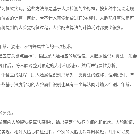
习框架实现，这些方法都是基于人脸检测的坐标框，按某种事先设定规
点位置的计算。因此，若不计入图像缩放过程的耗时，人脸配准算法是可
面将提到的人脸提特征过程，人脸配准算法的计算耗时都要少很多。
的性别、年龄、姿态、表情等属性值的一项技术。
脸五官关键点坐标”，输出是人脸相应的属性值。人脸属性识别算法一般会
操作后，将人脸调整到预定的大小和形态)，然后进行属性分析。
个独立的过程，即人脸属性识别只是对一类算法的统称，性别识别、年
一些基于深度学习的人脸属性识别也具有一个算法同时输入性别、年龄、
度的算法。
面的人脸提特征算法获得)，输出是两个特征之间的相似度。人脸验证、
来实现。相对人脸提特征过程，单次的人脸比对耗时极短，几乎可以忽