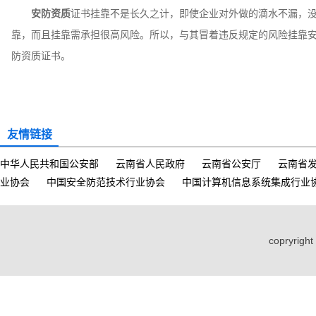
安防资质
证书挂靠不是长久之计，即使企业对外做的滴水不漏，
靠，而且挂靠需承担很高风险。所以，与其冒着违反规定的风险挂靠
防资质证书。
友情链接
中华人民共和国公安部
云南省人民政府
云南省公安厅
云南省
业协会
中国安全防范技术行业协会
中国计算机信息系统集成行业
copryri