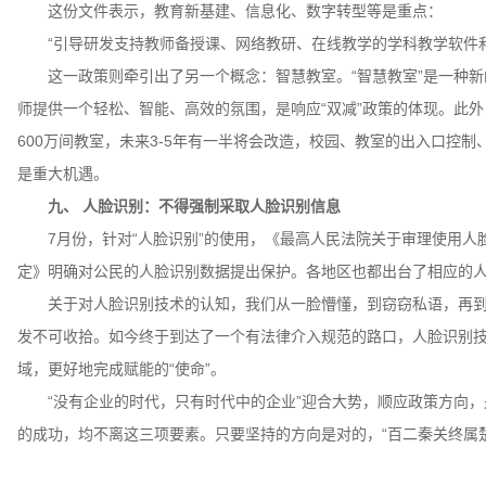
这份文件表示，教育新基建、信息化、数字转型等是重点：
“引导研发支持教师备授课、网络教研、在线教学的学科教学软件和
这一政策则牵引出了另一个概念：智慧教室。“智慧教室”是一种新
师提供一个轻松、智能、高效的氛围，是响应“双减”政策的体现。此
600万间教室，未来3-5年有一半将会改造，校园、教室的出入口控
是重大机遇。
九、 人脸识别：不得强制采取人脸识别信息
7月份，针对“人脸识别”的使用，《最高人民法院关于审理使用人
定》明确对公民的人脸识别数据提出保护。各地区也都出台了相应的
关于对人脸识别技术的认知，我们从一脸懵懂，到窃窃私语，再到
发不可收拾。如今终于到达了一个有法律介入规范的路口，人脸识别技
域，更好地完成赋能的“使命”。
“没有企业的时代，只有时代中的企业”迎合大势，顺应政策方向，是
的成功，均不离这三项要素。只要坚持的方向是对的，“百二秦关终属