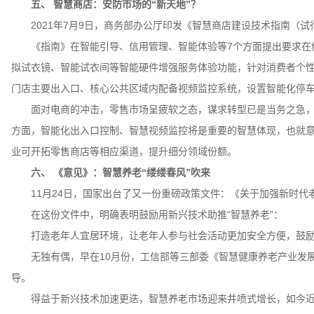
五、 智慧商店：安防市场的“新天地”？
2021年7月9日，商务部办公厅印发《智慧商店建设技术指南（试
《指南》在智能引导、信用管理、智能体验等7个方面提出要求在依
拟试衣镜、智能试衣间等智能硬件增强服务体验功能，针对消费者个
门店主要出入口、核心公共区域内配备视频监控系统，设置智能化停
面对电商的冲击，零售市场呈疲软之态，谋求转型已是当务之急，
方面，智能化出入口控制、智慧视频监控将是重要的智慧体现，也就
业可开拓零售商店等相应渠道，提升细分领域份额。
六、 《意见》：智慧养老“缕缕春风”吹来
11月24日，国家出台了又一份重磅政策文件：《关于加强新时代
在这份文件中，明确表明鼓励用新兴技术助推“智慧养老”：
打造老年人宜居环境，让老年人参与社会活动更加安全方便，鼓励推
无独有偶，早在10月份，工信部等三部委《智慧健康养老产业发展行动
导。
得益于新兴技术加速更迭，智慧养老市场迎来井喷式增长，如今近几