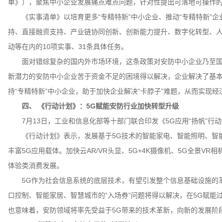
单》），聚焦中小企业发展痛点难点问题，针对性提出可落地可操作的
《实事清单》以培育更多“专精特新”中小企业、推动“专精特新”企
持、直接融资支持、产业链协同创新、创新能力提升、数字化转型、
动等在内的10项实事、31条具体任务。
面对错综复杂的国内外市场环境，这条政策对安防中小企业乃至国
新潜力的安防中小企业苦于资金不足的困境得以解决，企业解决了基本
持“专精特新”中小企业，助于加快企业解决“卡脖子”难题，从而实现
四、 《行动计划》：5G赋能安防行业加快转型升级
7月13日，工业和信息化部等十部门联合印发《5G应用“扬帆”行动计划(
《行动计划》表示，发展基于5G技术的智能家电、智能照明、智能
丰富5G应用载体。加快云AR/VR头显、5G+4K摄像机、5G全景
体验类消费发展。
5G作为社会信息系统的底层技术，有望引发整个信息基础设施的革
口控制、智能家居、智慧城市的“入场券”问题将得以解决，在5G赋
也意味着，安防领域将率先受益于5G带来的技术革新，向新的发展阶