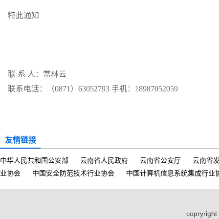
特此通知
联 系 人：常林云
联系电话：（0871）63052793 手机：18987052059
友情链接
中华人民共和国公安部
云南省人民政府
云南省公安厅
云南省
业协会
中国安全防范技术行业协会
中国计算机信息系统集成行业
copryri