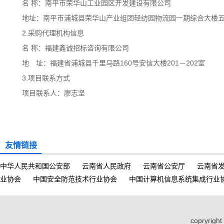
名 称：南平市荣华山工业园区开发建设有限公司
地址：南平市浦城县荣华山产业组团轻纺园物流园一期综合大楼
2.采购代理机构信息
名 称：福建鑫诚招标咨询有限公司
地 址：福建省浦城县千里马路160号安信大楼201－202室
3.项目联系方式
项目联系人：廖志坚
友情链接
中华人民共和国公安部
云南省人民政府
云南省公安厅
云南省
业协会
中国安全防范技术行业协会
中国计算机信息系统集成行业
copryri